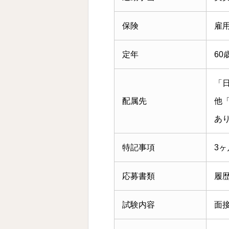
保険
雇
定年
60
「
配属先
他
あ
特記事項
3
応募書類
履
試験内容
面