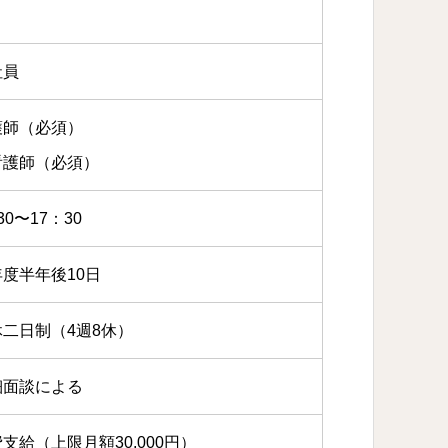
社員
護師（必須）
看護師（必須）
30〜17：30
度半年後10日
休二日制（4週8休）
細面談による
支給（上限月額30,000円）