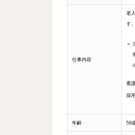
老
す
仕事内容
看
採
年齢
59