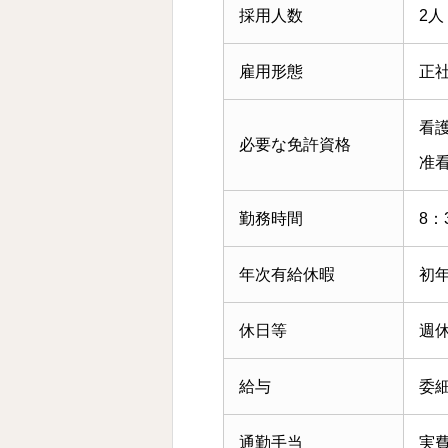
採用人数
2人
雇用形態
正
看
必要な免許資格
准
勤務時間
8：
年次有給休暇
初年
休日等
週
給与
委
通勤手当
実費