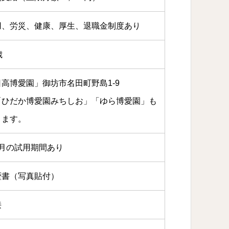
用、労災、健康、厚生、退職金制度あり
歳
日高博愛園」御坊市名田町野島1-9
「ひだか博愛園みちしお」「ゆら博愛園」も
ります。
ヶ月の試用期間あり
歴書（写真貼付）
接